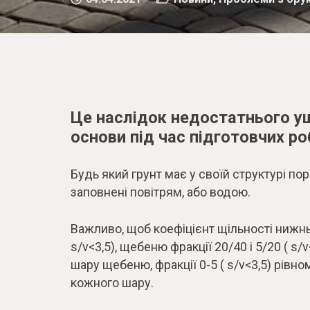
Це наслідок недостатнього у
основи під час підготовчих ро
Будь який грунт має у своїй структурі пори
заповнені повітрям, або водою.
Важливо, щоб коефіцієнт щільності нижнь
s/v<3,5), щебеню фракції 20/40 і 5/20 ( s/v
шару щебеню, фракції 0-5 ( s/v<3,5) рівно
кожного шару.