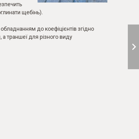
безпечить
глинати щебінь).
 обладнанням до коефіцієнтів згідно
м
, а траншеї для різного виду