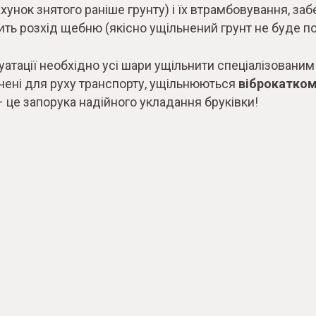
унок знятого раніше грунту) і їх втрамбовування, за
ить розхід щебню (якісно ущільнений грунт не буде по
уатації необхідно усі шари ущільнити спеціалізованим
ачені для руху транспорту, ущільнюються
віброкатко
 – це запорука надійного укладання бруківки!