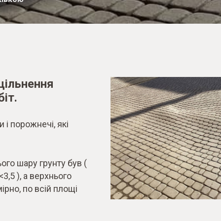
щільнення
біт.
 і порожнечі, які
ого шару грунту був (
<3,5 ), а верхнього
мірно, по всій площі