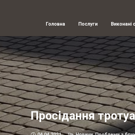
Головна
Послуги
Виконані 
Просідання тротуа
04.04.2021
Новини
,
Проблеми з бру