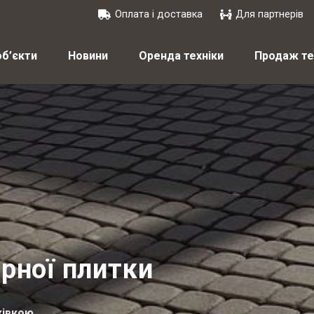
Оплата і доставка
Для партнерів
об’єкти
Новини
Оренда техніки
Продаж те
рної плитки
ківкою